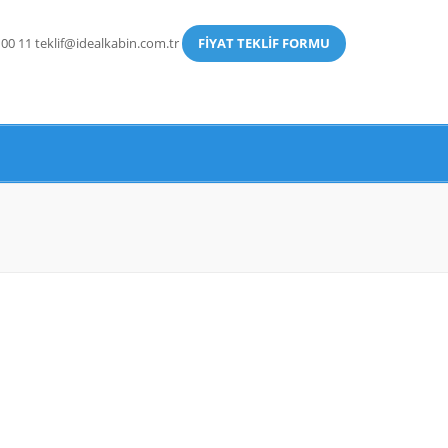
 00 11
teklif@idealkabin.com.tr
FİYAT TEKLİF FORMU