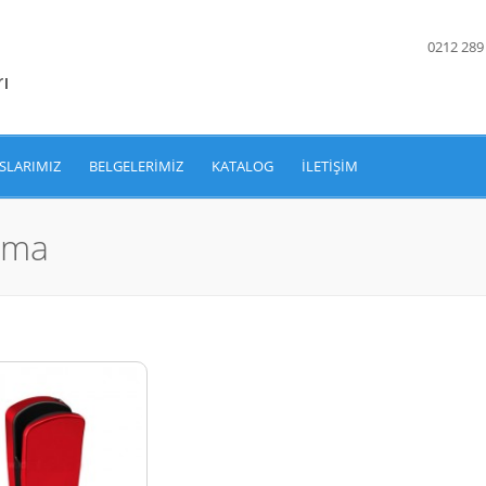
0212 289
SLARIMIZ
BELGELERIMIZ
KATALOG
İLETIŞIM
utma