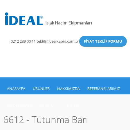
0212 289 00 11
teklif@idealkabin.com.tr
FİYAT TEKLİF FORMU
ANASAYFA
ÜRÜNLER
HAKKIMIZDA
REFERANSLARIMIZ
BELGELERIMIZ
KATALOG
İLETIŞIM
6612 - Tutunma Barı